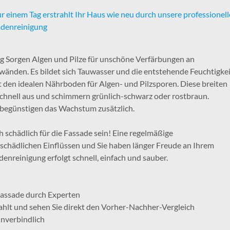
r einem Tag erstrahlt Ihr Haus wie neu durch unsere professionell
adenreinigung
g Sorgen Algen und Pilze für unschöne Verfärbungen an
änden. Es bildet sich Tauwasser und die entstehende Feuchtigkei
t den idealen Nährboden für Algen- und Pilzsporen. Diese breiten
schnell aus und schimmern grünlich-schwarz oder rostbraun.
begünstigen das Wachstum zusätzlich.
 schädlich für die Fassade sein! Eine regelmäßige
 schädlichen Einflüssen und Sie haben länger Freude an Ihrem
nreinigung erfolgt schnell, einfach und sauber.
Fassade durch Experten
trahlt und sehen Sie direkt den Vorher-Nachher-Vergleich
unverbindlich