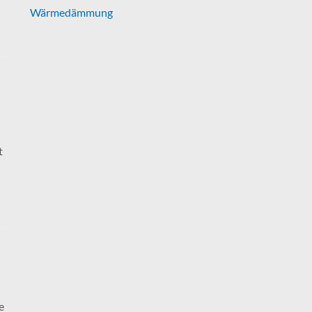
Wärmedämmung
t
e