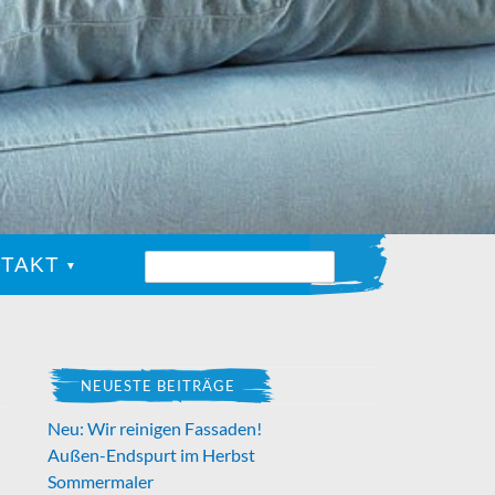
TAKT
NEUESTE BEITRÄGE
Neu: Wir reinigen Fassaden!
Außen-Endspurt im Herbst
Sommermaler