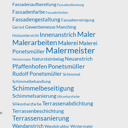
Fassadenaufbereitung
Fassadendämmung
Fassadenfarbe
Fassadenfarben
Fassadengestaltung
Fassadenreinigung
Gewerbemesse Manching
Gerüst
Maler
Innenanstrich
Holzuntersicht
Malerarbeiten
Malerei
Malerei
Malermeister
Ponetsmüller
Neuanstrich
Natursteinbelag
Meistermaler
Ponetsmüller
Pfaffenhofen
Rudolf Ponetsmüller
Schimmel
Schimmelbehandlung
Schimmelbeseitigung
Schimmelsanierung
Siliconharzfarbe
Terrassenabdichtung
Silikonharzfarbe
Terrassenbeschichtung
im
Terrassensanierung
Wandanstrich
Wandstruktur
Wintermaler