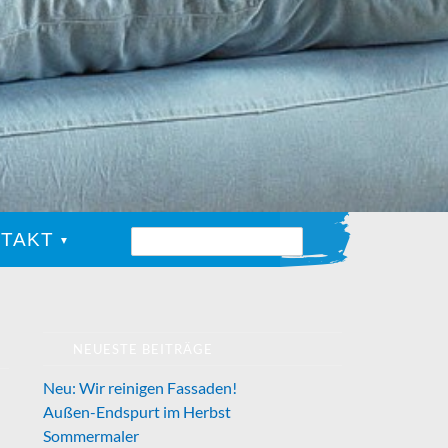
TAKT
NEUESTE BEITRÄGE
Neu: Wir reinigen Fassaden!
Außen-Endspurt im Herbst
Sommermaler