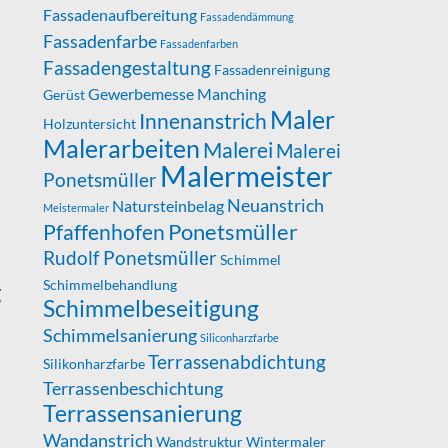
Fassadenaufbereitung
Fassadendämmung
Fassadenfarbe
Fassadenfarben
Fassadengestaltung
Fassadenreinigung
Gewerbemesse Manching
Gerüst
Maler
Innenanstrich
Holzuntersicht
Malerarbeiten
Malerei
Malerei
Malermeister
Ponetsmüller
Neuanstrich
Natursteinbelag
Meistermaler
Ponetsmüller
Pfaffenhofen
Rudolf Ponetsmüller
Schimmel
Schimmelbehandlung
g
Schimmelbeseitigung
Schimmelsanierung
Siliconharzfarbe
Terrassenabdichtung
Silikonharzfarbe
Terrassenbeschichtung
Terrassensanierung
Wandanstrich
Wandstruktur
Wintermaler