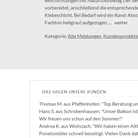
Beschichtungen mit Natursteinbelag Der bes
vorbereitet, anschließend die entsprechend
Klebeschicht. Bei Bedarf wird ein Rand-Absch
Farbton hellgrau) aufgezogen.…
weiter
Kategorie:
Alle Meldungen
,
Kundenprojekte
DAS SAGEN UNSERE KUNDEN
Thomas M. aus Pfaffenhofen: "Top Beratung un
Hans S. aus Schrobenhausen: "Unser Balkon ist
Wir freuen uns schon auf den Sommer!"
Andrea K. aus Wolnzach: "Wir haben einen Altb
Ponetsmüller schnell beseitigt. Vielen Dank daf