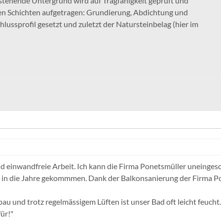
tehende Untergrund wird auf Tragfähigkeit geprüft und
en Schichten aufgetragen: Grundierung, Abdichtung und
lussprofil gesetzt und zuletzt der Natursteinbelag (hier im
d einwandfreie Arbeit. Ich kann die Firma Ponetsmüller uneinges
 in die Jahre gekommmen. Dank der Balkonsanierung der Firma Pon
au und trotz regelmässigem Lüften ist unser Bad oft leicht feuch
ür!"