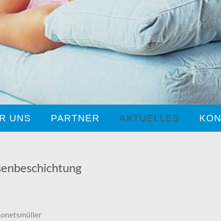
R UNS
PARTNER
AKTUELLES
KON
senbeschichtung
Ponetsmüller