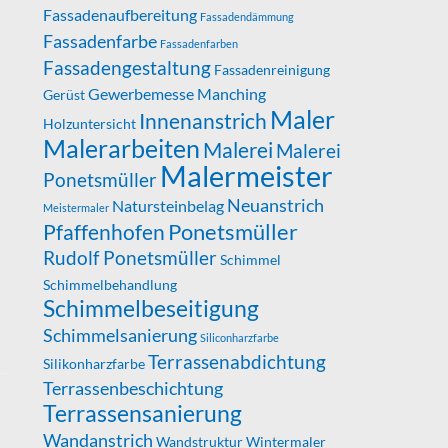
Fassadenaufbereitung
Fassadendämmung
Fassadenfarbe
Fassadenfarben
Fassadengestaltung
Fassadenreinigung
Gewerbemesse Manching
Gerüst
Maler
Innenanstrich
Holzuntersicht
Malerarbeiten
Malerei
Malerei
Malermeister
Ponetsmüller
Neuanstrich
Natursteinbelag
Meistermaler
Ponetsmüller
Pfaffenhofen
Rudolf Ponetsmüller
Schimmel
Schimmelbehandlung
Schimmelbeseitigung
Schimmelsanierung
Siliconharzfarbe
Terrassenabdichtung
Silikonharzfarbe
Terrassenbeschichtung
Terrassensanierung
Wandanstrich
Wandstruktur
Wintermaler