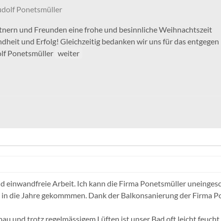
dolf Ponetsmüller
tnern und Freunden eine frohe und besinnliche Weihnachtszeit
ndheit und Erfolg! Gleichzeitig bedanken wir uns für das entgegen
olf Ponetsmüller
weiter
d einwandfreie Arbeit. Ich kann die Firma Ponetsmüller uneinges
 in die Jahre gekommmen. Dank der Balkonsanierung der Firma Pon
au und trotz regelmässigem Lüften ist unser Bad oft leicht feuch