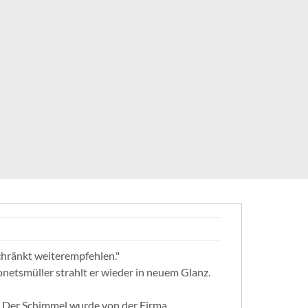
chränkt weiterempfehlen."
etsmüller strahlt er wieder in neuem Glanz.
t. Der Schimmel wurde von der Firma