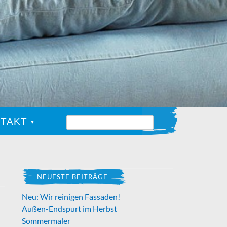
TAKT
NEUESTE BEITRÄGE
Neu: Wir reinigen Fassaden!
Außen-Endspurt im Herbst
Sommermaler