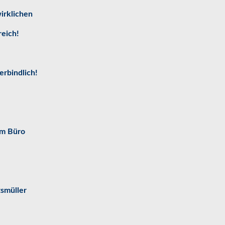
wirklichen
eich!
rbindlich!
im Büro
smüller