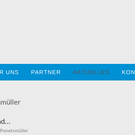
R UNS
PARTNER
AKTUELLES
KON
müller
and…
 Ponetsmüller