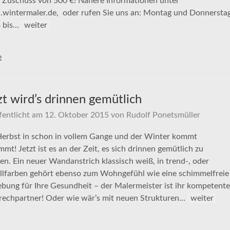
 Zuschuss von 500 €! Nähere Informationen unter
wintermaler.de, oder rufen Sie uns an: Montag und Donnersta
8 bis…
weiter
e
zt wird’s drinnen gemütlich
fentlicht am
12. Oktober 2015
von
Rudolf Ponetsmüller
erbst in schon in vollem Gange und der Winter kommt
mmt! Jetzt ist es an der Zeit, es sich drinnen gemütlich zu
n. Ein neuer Wandanstrich klassisch weiß, in trend-, oder
llfarben gehört ebenso zum Wohngefühl wie eine schimmelfreie
ung für Ihre Gesundheit – der Malermeister ist ihr kompetente
rechpartner! Oder wie wär’s mit neuen Strukturen…
weiter