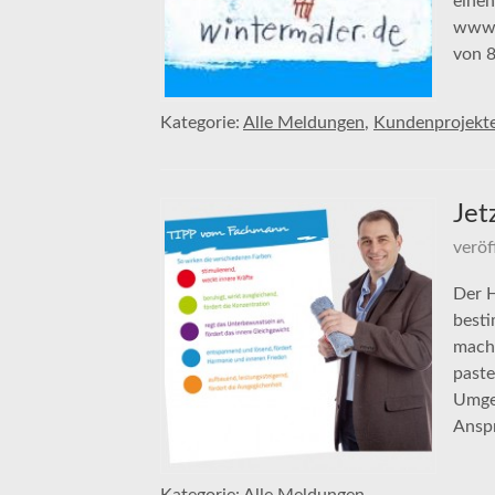
einen
www.
von 
Kategorie:
Alle Meldungen
,
Kundenprojekt
Jet
veröf
Der H
besti
mache
paste
Umgeb
Ansp