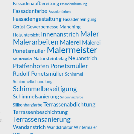
Fassadenaufbereitung
Fassadendämmung
Fassadenfarbe
Fassadenfarben
Fassadengestaltung
Fassadenreinigung
Gewerbemesse Manching
Gerüst
Maler
Innenanstrich
Holzuntersicht
t
Malerarbeiten
Malerei
Malerei
Malermeister
Ponetsmüller
Neuanstrich
Natursteinbelag
Meistermaler
Pfaffenhofen
Ponetsmüller
Rudolf Ponetsmüller
Schimmel
Schimmelbehandlung
Schimmelbeseitigung
Schimmelsanierung
Siliconharzfarbe
Terrassenabdichtung
Silikonharzfarbe
Terrassenbeschichtung
r
Terrassensanierung
e.
Wandanstrich
Wandstruktur
Wintermaler