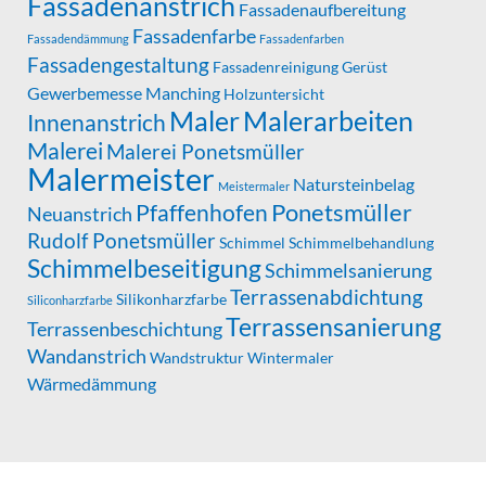
Fassadenanstrich
Fassadenaufbereitung
Fassadenfarbe
Fassadendämmung
Fassadenfarben
Fassadengestaltung
Fassadenreinigung
Gerüst
Gewerbemesse Manching
Holzuntersicht
Maler
Malerarbeiten
Innenanstrich
Malerei
Malerei Ponetsmüller
Malermeister
Natursteinbelag
Meistermaler
Ponetsmüller
Pfaffenhofen
Neuanstrich
Rudolf Ponetsmüller
Schimmel
Schimmelbehandlung
Schimmelbeseitigung
Schimmelsanierung
Terrassenabdichtung
Silikonharzfarbe
Siliconharzfarbe
Terrassensanierung
Terrassenbeschichtung
Wandanstrich
Wandstruktur
Wintermaler
Wärmedämmung