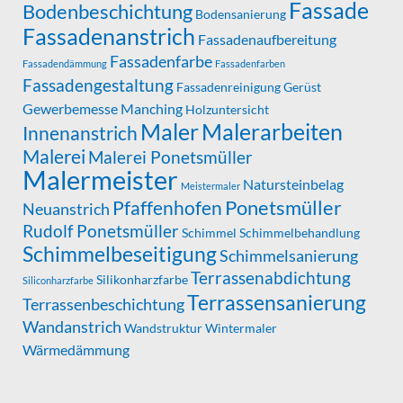
Fassade
Bodenbeschichtung
Bodensanierung
Fassadenanstrich
Fassadenaufbereitung
Fassadenfarbe
Fassadendämmung
Fassadenfarben
Fassadengestaltung
Fassadenreinigung
Gerüst
Gewerbemesse Manching
Holzuntersicht
Maler
Malerarbeiten
Innenanstrich
Malerei
Malerei Ponetsmüller
Malermeister
Natursteinbelag
Meistermaler
Ponetsmüller
Pfaffenhofen
Neuanstrich
Rudolf Ponetsmüller
Schimmel
Schimmelbehandlung
Schimmelbeseitigung
Schimmelsanierung
Terrassenabdichtung
Silikonharzfarbe
Siliconharzfarbe
Terrassensanierung
Terrassenbeschichtung
Wandanstrich
Wandstruktur
Wintermaler
Wärmedämmung