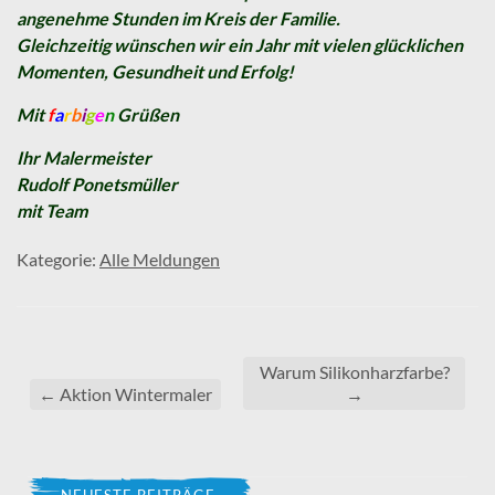
angenehme Stunden im Kreis der Familie.
Gleichzeitig wünschen wir ein Jahr mit vielen glücklichen
Momenten, Gesundheit und Erfolg!
Mit
f
a
r
b
i
g
e
n
Grüßen
Ihr Malermeister
Rudolf Ponetsmüller
mit Team
Kategorie:
Alle Meldungen
Warum Silikonharzfarbe?
←
Aktion Wintermaler
→