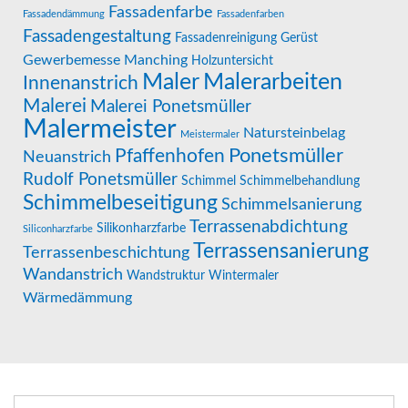
Fassadenfarbe
Fassadendämmung
Fassadenfarben
Fassadengestaltung
Fassadenreinigung
Gerüst
Gewerbemesse Manching
Holzuntersicht
Maler
Malerarbeiten
Innenanstrich
Malerei
Malerei Ponetsmüller
Malermeister
Natursteinbelag
Meistermaler
Pfaffenhofen
Ponetsmüller
Neuanstrich
Rudolf Ponetsmüller
Schimmel
Schimmelbehandlung
Schimmelbeseitigung
Schimmelsanierung
Terrassenabdichtung
Silikonharzfarbe
Siliconharzfarbe
Terrassensanierung
Terrassenbeschichtung
Wandanstrich
Wandstruktur
Wintermaler
Wärmedämmung