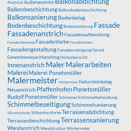
Balkonabdichtung
Außenanstrich
Anstrich
Balkonbeschichtung
Balkonbodenbeschichtung
Balkonsanierung
Bodenbelag
Fassade
Bodenbeschichtung
Bodensanierung
Fassadenanstrich
Fassadenaufbereitung
Fassadenfarbe
Fassadendämmung
Fassadenfarben
Fassadengestaltung
Fassadenreinigung
Gerüst
Gewerbemesse Manching
Holzuntersicht
Maler
Malerarbeiten
Innenanstrich
Malerei
Malerei Ponetsmüller
Malermeister
Natursteinbelag
Meistermaler
Ponetsmüller
Pfaffenhofen
Neuanstrich
Rudolf Ponetsmüller
Schimmel
Schimmelbehandlung
Schimmelbeseitigung
Schimmelsanierung
Terrassenabdichtung
Silikonharzfarbe
Siliconharzfarbe
Terrassensanierung
Terrassenbeschichtung
Wandanstrich
Wandstruktur
Wintermaler