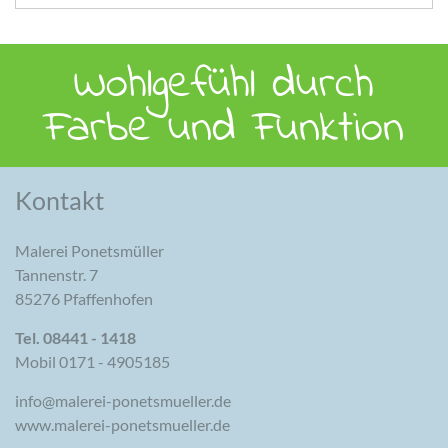
Wohlgefühl durch
Farbe und Funktion
Kontakt
Malerei Ponetsmüller
Tannenstr. 7
85276 Pfaffenhofen
Tel. 08441 - 1418
Mobil 0171 - 4905185
info@malerei-ponetsmueller.de
www.malerei-ponetsmueller.de